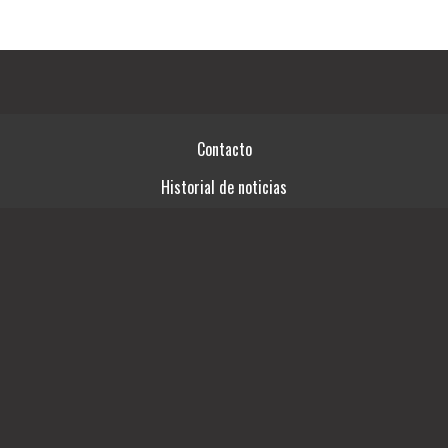
Contacto
Historial de noticias
Términos y condiciones
Fuentes RSS
Videos
Ingresar
03492-15414761
SAN LORENZO 746