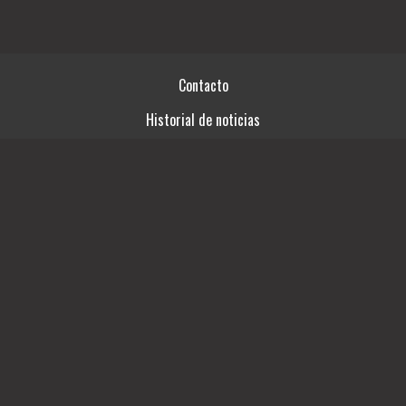
Contacto
Historial de noticias
Términos y condiciones
Fuentes RSS
Videos
Ingresar
03492-15414761
SAN LORENZO 746
escorpioproducciones15@gmail.com