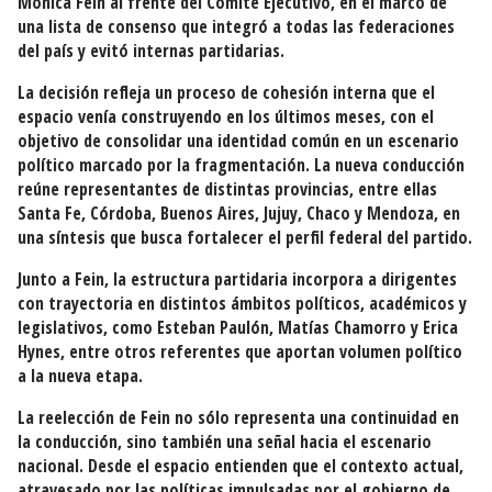
Mónica Fein
al frente del Comité Ejecutivo, en el marco de
una lista de consenso que integró a todas las federaciones
del país y evitó internas partidarias.
La decisión refleja un proceso de cohesión interna que el
espacio venía construyendo en los últimos meses, con el
objetivo de consolidar una identidad común en un escenario
político marcado por la fragmentación. La nueva conducción
reúne representantes de distintas provincias, entre ellas
Santa Fe, Córdoba, Buenos Aires, Jujuy, Chaco y Mendoza, en
una síntesis que busca fortalecer el perfil federal del partido.
Junto a Fein, la estructura partidaria incorpora a dirigentes
con trayectoria en distintos ámbitos políticos, académicos y
legislativos, como
Esteban Paulón
,
Matías Chamorro
y
Erica
Hynes
, entre otros referentes que aportan volumen político
a la nueva etapa.
La reelección de Fein no sólo representa una continuidad en
la conducción, sino también una señal hacia el escenario
nacional. Desde el espacio entienden que el contexto actual,
atravesado por las políticas impulsadas por el gobierno de