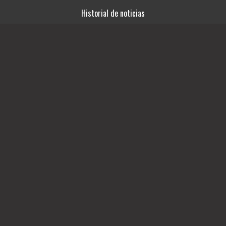
Historial de noticias
Términos y condiciones
Fuentes RSS
Videos
Ingresar
03492-15414761
SAN LORENZO 746
escorpioproducciones15@gmail.com