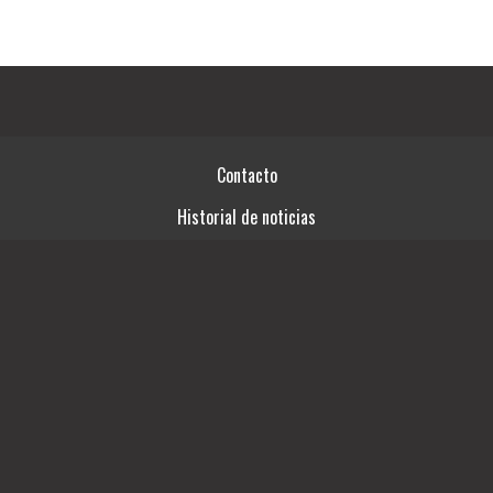
Contacto
Historial de noticias
Términos y condiciones
Fuentes RSS
Videos
Ingresar
03492-15414761