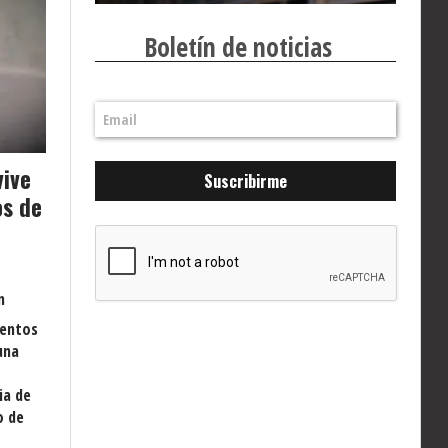
Boletín de noticias
vive
Suscribirme
os de
n
mentos
una
ia de
o de