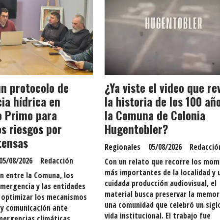
n protocolo de
¿Ya viste el video que re
ia hídrica en
la historia de los 100 añ
 Primo para
la Comuna de Colonia
os riesgos por
Hugentobler?
ntensas
Regionales
05/08/2026
Redacció
05/08/2026
Redacción
Con un relato que recorre los mo
más importantes de la localidad y 
ón entre la Comuna, los
cuidada producción audiovisual, el
emergencia y las entidades
material busca preservar la memor
a optimizar los mecanismos
una comunidad que celebró un sigl
 y comunicación ante
vida institucional. El trabajo fue
ergencias climáticas.