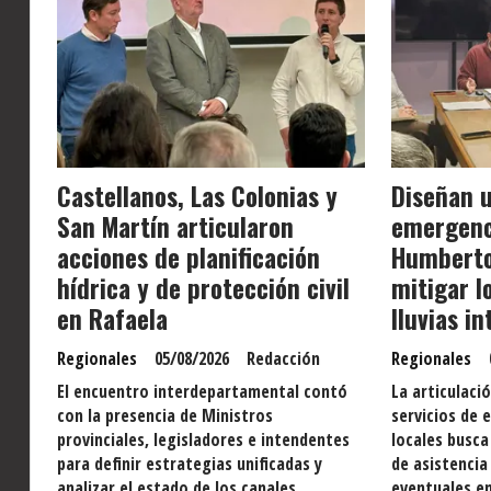
Castellanos, Las Colonias y
Diseñan u
San Martín articularon
emergenc
acciones de planificación
Humberto
hídrica y de protección civil
mitigar l
en Rafaela
lluvias i
Regionales
05/08/2026
Redacción
Regionales
El encuentro interdepartamental contó
La articulaci
con la presencia de Ministros
servicios de 
provinciales, legisladores e intendentes
locales busc
para definir estrategias unificadas y
de asistencia
analizar el estado de los canales
eventuales em