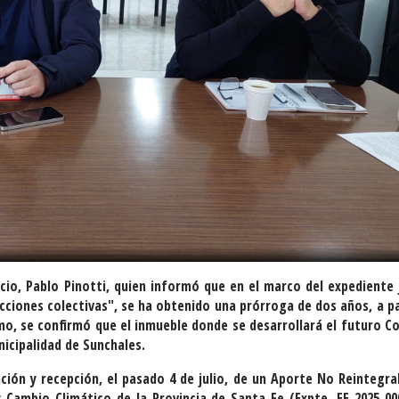
io, Pablo Pinotti, quien informó que en el marco del expediente j
acciones colectivas", se ha obtenido una prórroga de dos años, a pa
smo, se confirmó que el inmueble donde se desarrollará el futuro C
icipalidad de Sunchales.
ción y recepción, el pasado 4 de julio, de un Aporte No Reintegra
 Cambio Climático de la Provincia de Santa Fe (Expte. EE-2025-00