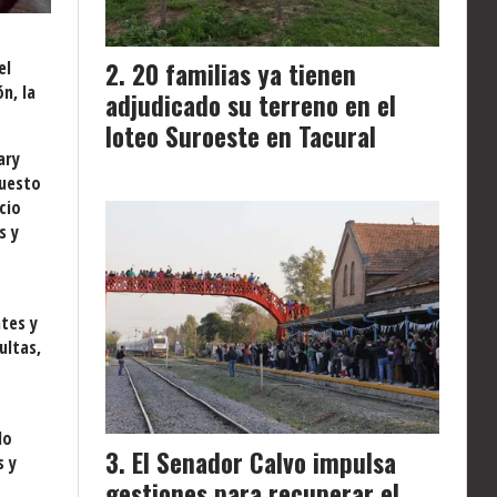
20 familias ya tienen
el
n, la
adjudicado su terreno en el
loteo Suroeste en Tacural
ary
puesto
cio
s y
ntes y
ultas,
do
El Senador Calvo impulsa
s y
gestiones para recuperar el