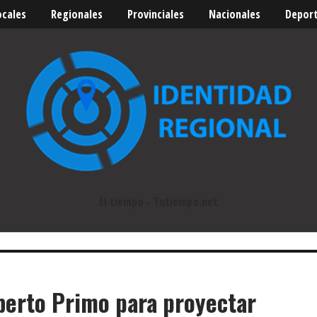
ocales
Regionales
Provinciales
Nacionales
Depor
El tiempo - Tutiempo.net
berto Primo para proyectar