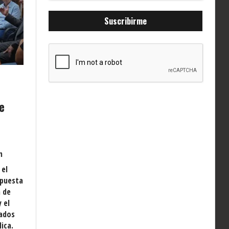
Suscribirme
r
e
n
 el
opuesta
 de
 el
tados
ica.