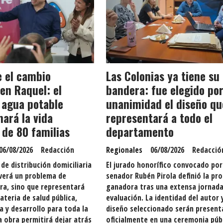
e el cambio
Las Colonias ya tiene su
 en Raquel: el
bandera: fue elegido po
 agua potable
unanimidad el diseño qu
ará la vida
representará a todo el
 de 80 familias
departamento
06/08/2026
Redacción
Regionales
06/08/2026
Redacció
 de distribución domiciliaria
El jurado honorífico convocado por
verá un problema de
senador Rubén Pirola definió la pr
ra, sino que representará
ganadora tras una extensa jornada
ateria de salud pública,
evaluación. La identidad del autor y
da y desarrollo para toda la
diseño seleccionado serán presen
 obra permitirá dejar atrás
oficialmente en una ceremonia públ