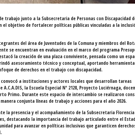
 trabajo junto a la Subsecretaria de Personas con Discapacidad d
 el objetivo de fortalecer políticas públicas vinculadas a la inclusió
integrantes del área de Juventudes de la Comuna y miembros del Rot
ente se encuentran en evaluación en el marco del programa Presu
destacó la creación de una plaza conviviente, pensada como un espa
a brindó asesoramiento técnico y conceptual, aportando herramienta
 enfoque de derechos en el trabajo con discapacidad.
e convocó a instituciones y actores locales que desarrollan tareas
e A.C.A.DIS, la Escuela Especial Nº 2128, Proyecto Luciérnaga, doce
to Primo. Durante este espacio de intercambio se realizaron cons
manera conjunta líneas de trabajo y acciones para el año 2026.
e la presencia y el acompañamiento de la Subsecretaria Florencia
les, destacando la importancia del trabajo articulado entre el Esta
munidad para avanzar en políticas inclusivas que garanticen derecho
.