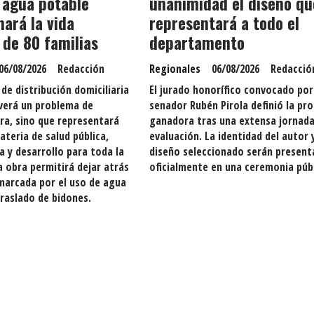
 agua potable
unanimidad el diseño qu
ará la vida
representará a todo el
 de 80 familias
departamento
06/08/2026
Redacción
Regionales
06/08/2026
Redacció
 de distribución domiciliaria
El jurado honorífico convocado por
verá un problema de
senador Rubén Pirola definió la pr
ra, sino que representará
ganadora tras una extensa jornada
ateria de salud pública,
evaluación. La identidad del autor y
da y desarrollo para toda la
diseño seleccionado serán presen
 obra permitirá dejar atrás
oficialmente en una ceremonia públ
marcada por el uso de agua
traslado de bidones.