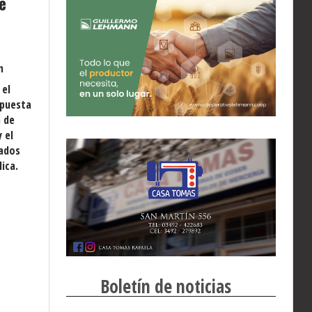
e
n
 el
opuesta
 de
 el
tados
ica.
Boletín de noticias