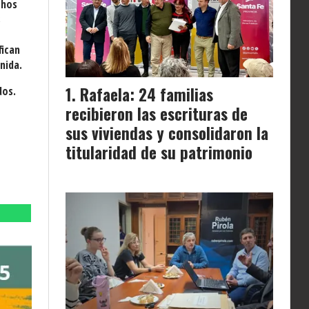
chos
s
fican
nida.
Rafaela: 24 familias
dos.
recibieron las escrituras de
sus viviendas y consolidaron la
titularidad de su patrimonio