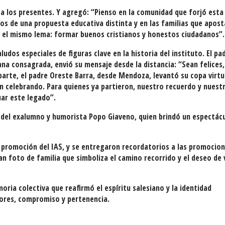
 a los presentes. Y agregó: “Pienso en la comunidad que forjó esta
os de una propuesta educativa distinta y en las familias que apos
 el mismo lema: formar buenos cristianos y honestos ciudadanos”.
dos especiales de figuras clave en la historia del instituto. El pa
na consagrada, envió su mensaje desde la distancia: “Sean felices,
arte, el padre Oreste Barra, desde Mendoza, levantó su copa virtu
n celebrando. Para quienes ya partieron, nuestro recuerdo y nuest
ar este legado”.
 del exalumno y humorista Popo Giaveno, quien brindó un espectác
 promoción del IAS, y se entregaron recordatorios a las promocio
an foto de familia que simboliza el camino recorrido y el deseo de 
oria colectiva que reafirmó el espíritu salesiano y la identidad
lores, compromiso y pertenencia.