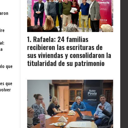
taron
dre
Rafaela: 24 familias
al:
recibieron las escrituras de
ra
sus viviendas y consolidaron la
titularidad de su patrimonio
ulo que
nes que
volver