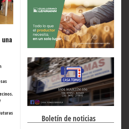
 una
n
esas
ecinos.
e
futuras
Boletín de noticias