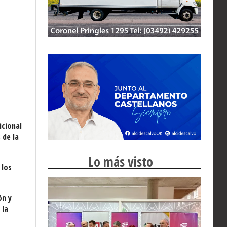
icional
 de la
Lo más visto
 los
ón y
 la