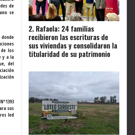
ades de
 uno se
Rafaela: 24 familias
recibieron las escrituras de
, donde
sus viviendas y consolidaron la
uciones
 de los
titularidad de su patrimonio
 y a la
ue, del
ciación
ización
 N°1393
ara sus
res led