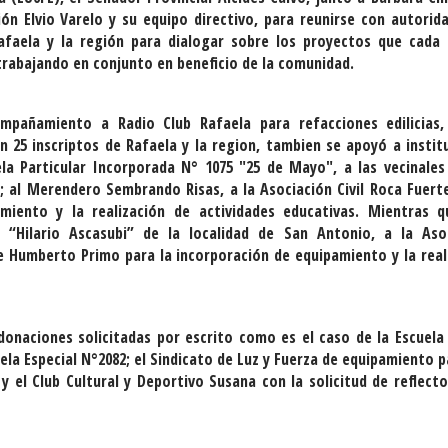
ión Elvio Varelo y su equipo directivo, para reunirse con autorid
Rafaela y la región para dialogar sobre los proyectos que cada
rabajando en conjunto en beneficio de la comunidad.
mpañamiento a Radio Club Rafaela para refacciones edilicias
n 25 inscriptos de Rafaela y la region, tambien se apoyó a instit
la Particular Incorporada N° 1075 "25 de Mayo", a las vecinales
o; al Merendero Sembrando Risas, a la Asociación Civil Roca Fuerte
miento y la realización de actividades educativas. Mientras q
 “Hilario Ascasubi” de la localidad de San Antonio, a la Aso
de Humberto Primo para la incorporación de equipamiento y la real
naciones solicitadas por escrito como es el caso de la Escuela
ela Especial N°2082; el Sindicato de Luz y Fuerza de equipamiento p
 y el Club Cultural y Deportivo Susana con la solicitud de reflecto