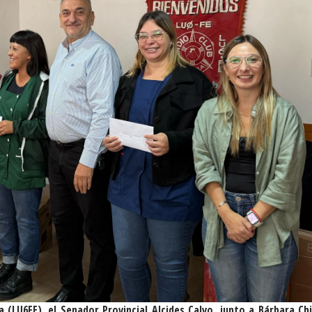
a (LU6FE), el Senador Provincial Alcides Calvo, junto a Bárbara Chi