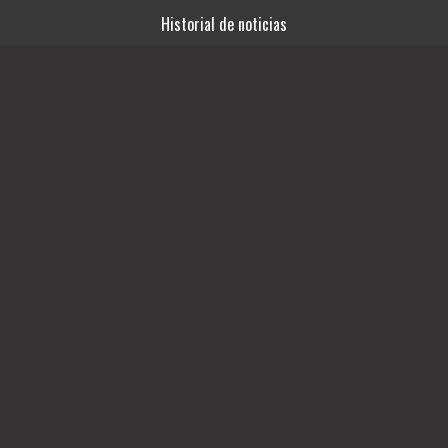
Historial de noticias
Términos y condiciones
Fuentes RSS
Videos
Ingresar
03492-15414761
SAN LORENZO 746
escorpioproducciones15@gmail.com