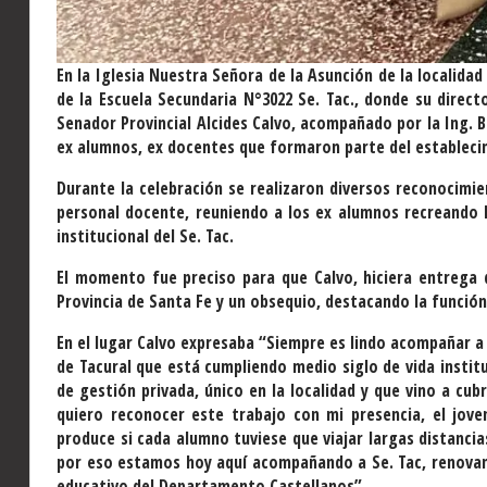
En la Iglesia Nuestra Señora de la Asunción de la localidad
de la Escuela Secundaria N°3022 Se. Tac., donde su directo
Senador Provincial Alcides Calvo, acompañado por la Ing. B
ex alumnos, ex docentes que formaron parte del establecim
Durante la celebración se realizaron diversos reconocimie
personal docente, reuniendo a los ex alumnos recreando l
institucional del Se. Tac.
El momento fue preciso para que Calvo, hiciera entrega d
Provincia de Santa Fe y un obsequio, destacando la función
En el lugar Calvo expresaba “Siempre es lindo acompañar a 
de Tacural que está cumpliendo medio siglo de vida instituc
de gestión privada, único en la localidad y que vino a cub
quiero reconocer este trabajo con mi presencia, el joven
produce si cada alumno tuviese que viajar largas distanci
por eso estamos hoy aquí acompañando a Se. Tac, renovan
educativo del Departamento Castellanos”.