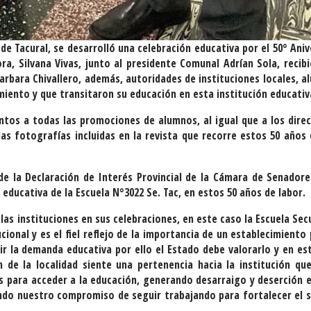
 de Tacural, se desarrolló una celebración educativa por el 50° Aniv
ra, Silvana Vivas, junto al presidente Comunal Adrían Sola, recibi
arbara Chivallero, además, autoridades de instituciones locales, a
iento y que transitaron su educación en esta institución educativ
ntos a todas las promociones de alumnos, al igual que a los direc
as fotografías incluidas en la revista que recorre estos 50 años 
e la Declaración de Interés Provincial de la Cámara de Senadore
 educativa de la Escuela N°3022 Se. Tac, en estos 50 años de labor
las instituciones en sus celebraciones, en este caso la Escuela Sec
ional y es el fiel reflejo de la importancia de un establecimiento 
rir la demanda educativa por ello el Estado debe valorarlo y en es
 de la localidad siente una pertenencia hacia la institución qu
as para acceder a la educación, generando desarraigo y deserción e
do nuestro compromiso de seguir trabajando para fortalecer el 