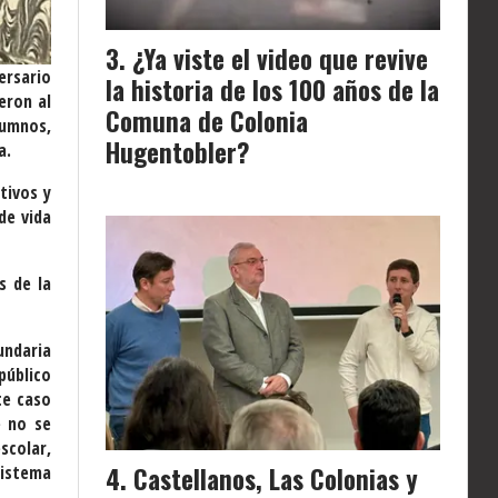
¿Ya viste el video que revive
ersario
la historia de los 100 años de la
eron al
Comuna de Colonia
lumnos,
Hugentobler?
a.
tivos y
de vida
s de la
.
undaria
público
te caso
e no se
scolar,
Castellanos, Las Colonias y
sistema